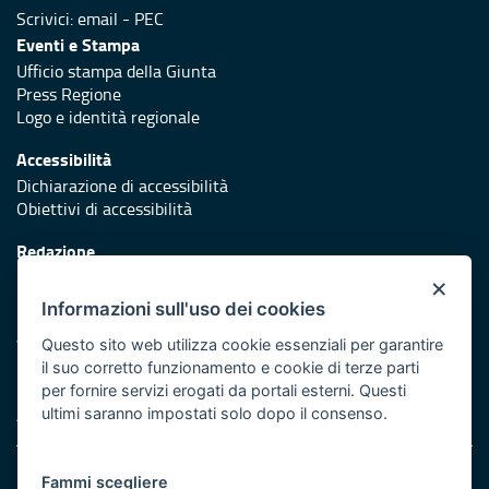
Scrivici:
email
-
PEC
Eventi e Stampa
Ufficio stampa della Giunta
Press Regione
Logo e identità regionale
Accessibilità
Dichiarazione di accessibilità
Obiettivi di accessibilità
Redazione
Responsabili di pubblicazione
×
Informazioni sull'uso dei cookies
Protezione civile
Vai al sito di Protezione Civile Puglia
Questo sito web utilizza cookie essenziali per garantire
il suo corretto funzionamento e cookie di terze parti
Iniziativa finanziata con risorse del POR Puglia 2014/2020 -
per fornire servizi erogati da portali esterni. Questi
Asse XI
ultimi saranno impostati solo dopo il consenso.
Note legali
Fammi scegliere