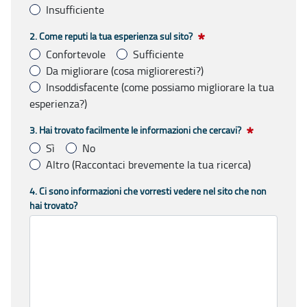
Insufficiente
1. Abbiamo attivato il sito Rigenerazione olivicola, pensi che 
2. Come reputi la tua esperienza sul sito?
Obbligatorio
Confortevole
Sufficiente
Da migliorare (cosa miglioreresti?)
Insoddisfacente (come possiamo migliorare la tua
esperienza?)
2. Come reputi la tua esperienza sul sito?
3. Hai trovato facilmente le informazioni che cercavi?
Obbligatorio
Sì
No
Altro (Raccontaci brevemente la tua ricerca)
3. Hai trovato facilmente le informazioni che cercavi?
4. Ci sono informazioni che vorresti vedere nel sito che non
Obbligatorio
hai trovato?