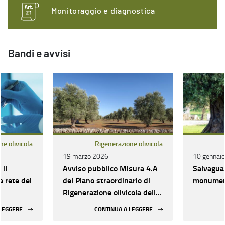
Monitoraggio e diagnostica
Bandi e avvisi
ne olivicola
Rigenerazione olivicola
19 marzo 2026
10 gennai
 il
Avviso pubblico Misura 4.A
Salvaguar
 rete dei
del Piano straordinario di
monument
Rigenerazione olivicola della
Puglia – Comunicazione e
 LEGGERE
CONTINUA A LEGGERE
informazione