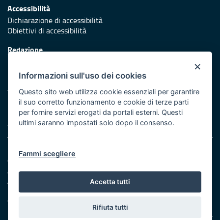
Accessibilità
Dichiarazione di accessibilità
Obiettivi di accessibilità
Redazione
Responsabili di pubblicazione
×
Informazioni sull'uso dei cookies
Protezione civile
Vai al sito di Protezione Civile Puglia
Questo sito web utilizza cookie essenziali per garantire
il suo corretto funzionamento e cookie di terze parti
Iniziativa finanziata con risorse del POR Puglia 2014/2020 -
per fornire servizi erogati da portali esterni. Questi
Asse XI
ultimi saranno impostati solo dopo il consenso.
Note legali
Fammi scegliere
Cookie e privacy
Amministrazione trasparente
Atti di notifica
Accetta tutti
Feed RSS
Servizi Intranet
Rifiuta tutti