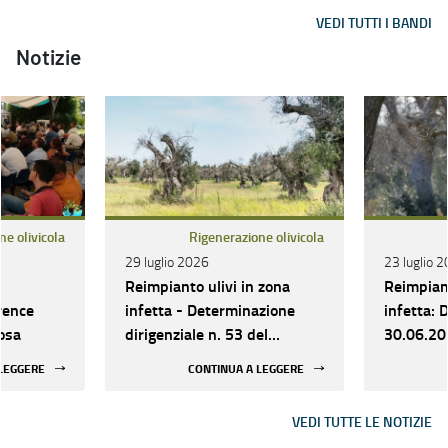
VEDI TUTTI I BANDI
Notizie
ne olivicola
Rigenerazione olivicola
29 luglio 2026
23 luglio 
Reimpianto ulivi in zona
Reimpiant
rence
infetta - Determinazione
infetta: 
iosa
dirigenziale n. 53 del
30.06.20
30.03.26 di scorrimento
di conces
 LEGGERE
CONTINUA A LEGGERE
della graduatoria: riapertura
termini per inserimento
VEDI TUTTE LE NOTIZIE
delega