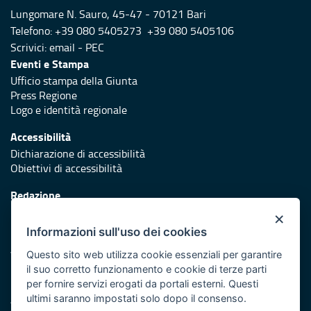
Lungomare N. Sauro, 45-47 - 70121 Bari
Telefono: +39 080 5405273 +39 080 5405106
Scrivici:
email
-
PEC
Eventi e Stampa
Ufficio stampa della Giunta
Press Regione
Logo e identità regionale
Accessibilità
Dichiarazione di accessibilità
Obiettivi di accessibilità
Redazione
Responsabili di pubblicazione
×
Informazioni sull'uso dei cookies
Protezione civile
Vai al sito di Protezione Civile Puglia
Questo sito web utilizza cookie essenziali per garantire
il suo corretto funzionamento e cookie di terze parti
Iniziativa finanziata con risorse del POR Puglia 2014/2020 -
per fornire servizi erogati da portali esterni. Questi
Asse XI
ultimi saranno impostati solo dopo il consenso.