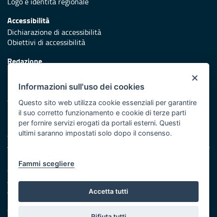
Logo e identità regionale
Accessibilità
Dichiarazione di accessibilità
Obiettivi di accessibilità
Redazione
Responsabili di pubblicazione
×
Informazioni sull'uso dei cookies
Protezione civile
Vai al sito di Protezione Civile Puglia
Questo sito web utilizza cookie essenziali per garantire
il suo corretto funzionamento e cookie di terze parti
Iniziativa finanziata con risorse del POR Puglia 2014/2020 -
per fornire servizi erogati da portali esterni. Questi
Asse XI
ultimi saranno impostati solo dopo il consenso.
Note legali
Fammi scegliere
Cookie e privacy
Amministrazione trasparente
Atti di notifica
Accetta tutti
Feed RSS
Servizi Intranet
Rifiuta tutti