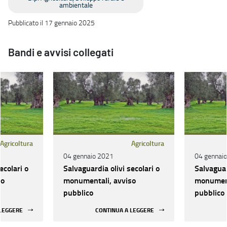
ambientale
Pubblicato il 17 gennaio 2025
Bandi e avvisi collegati
Agricoltura
Agricoltura
04 gennaio 2021
04 gennai
ecolari o
Salvaguardia olivi secolari o
Salvaguar
so
monumentali, avviso
monument
pubblico
pubblico
 LEGGERE
CONTINUA A LEGGERE