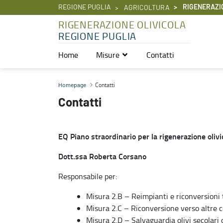
REGIONE PUGLIA
RIGENERAZI
AGRICOLTURA
RIGENERAZIONE OLIVICOLA
REGIONE PUGLIA
Home
Misure
Contatti
Contatti - Rigenerazione olivicola
Contatti
Homepage
Contatti
EQ Piano straordinario per la rigenerazione olivi
Dott.ssa Roberta Corsano
Responsabile per:
Misura 2.B – Reimpianti e riconversioni tr
Misura 2.C – Riconversione verso altre co
Misura 2.D – Salvaguardia olivi secolari