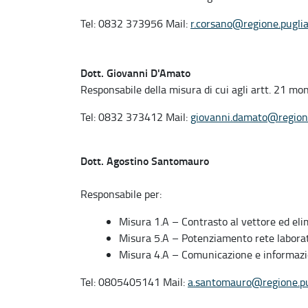
Tel: 0832 373956 Mail:
r.corsano@regione.puglia
Dott. Giovanni D'Amato
Responsabile della misura di cui agli artt. 21 mo
Tel: 0832 373412 Mail:
giovanni.damato@regione
Dott. Agostino Santomauro
Responsabile per:
Misura 1.A – Contrasto al vettore ed elimi
Misura 5.A – Potenziamento rete laborato
Misura 4.A – Comunicazione e informazio
Tel: 0805405141 Mail:
a.santomauro@regione.pug