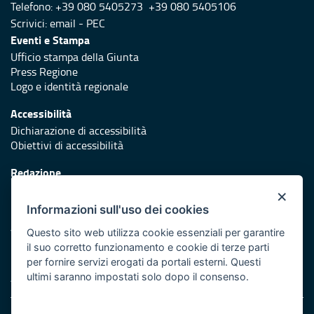
Telefono: +39 080 5405273 +39 080 5405106
Scrivici:
email
-
PEC
Eventi e Stampa
Ufficio stampa della Giunta
Press Regione
Logo e identità regionale
Accessibilità
Dichiarazione di accessibilità
Obiettivi di accessibilità
Redazione
Responsabili di pubblicazione
×
Informazioni sull'uso dei cookies
Protezione civile
Vai al sito di Protezione Civile Puglia
Questo sito web utilizza cookie essenziali per garantire
il suo corretto funzionamento e cookie di terze parti
Iniziativa finanziata con risorse del POR Puglia 2014/2020 -
per fornire servizi erogati da portali esterni. Questi
Asse XI
ultimi saranno impostati solo dopo il consenso.