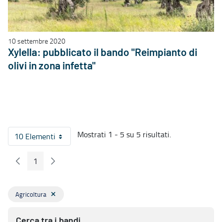
10 settembre 2020
Xylella: pubblicato il bando "Reimpianto di
olivi in zona infetta"
Mostrati 1 - 5 su 5 risultati.
10 Elementi
Per pagina
1
Pagina Precedente
Pagina Seguente
Pagina
Agricoltura
Cerca tra i bandi