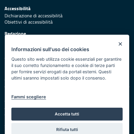
Accessibilità
Dichiarazione di accessibilità
Obiettivi di accessibilità
Redazione
Responsabili di pubblicazione
×
Informazioni sull'uso dei cookies
Protezione civile
Vai al sito di Protezione Civile Puglia
Questo sito web utilizza cookie essenziali per garantire
il suo corretto funzionamento e cookie di terze parti
Iniziativa finanziata con risorse del POR Puglia 2014/2020 -
per fornire servizi erogati da portali esterni. Questi
Asse XI
ultimi saranno impostati solo dopo il consenso.
Note legali
Fammi scegliere
Cookie e privacy
Amministrazione trasparente
Atti di notifica
Accetta tutti
Feed RSS
Servizi Intranet
Rifiuta tutti