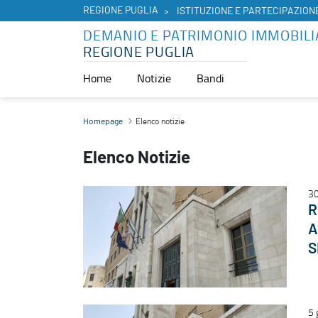
REGIONE PUGLIA
ISTITUZIONE E PARTECIPAZION
DEMANIO E PATRIMONIO IMMOBILI
REGIONE PUGLIA
Home
Notizie
Bandi
Elenco notizie - Demanio e Patrimonio Immobiliare
Elenco notizie
Homepage
Elenco Notizie
30
R
A
S
5 