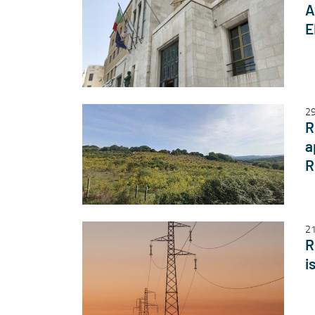
A
E
29
R
a
R
21
R
i