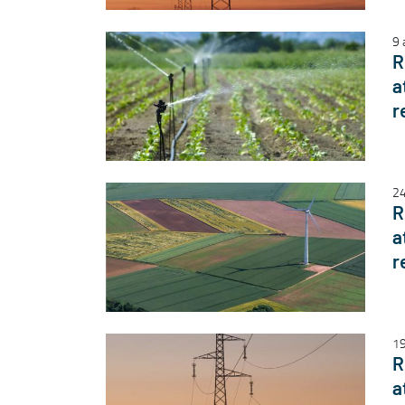
9 
R
a
r
24
R
a
r
19
R
a