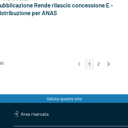
ubblicazione Rende rilascio concessione E -
istribuzione per ANAS
ti.
1
2
Pagina Precedente
Pagina Seg
Pagina
Pagina
Valuta questo sito
Area riservata