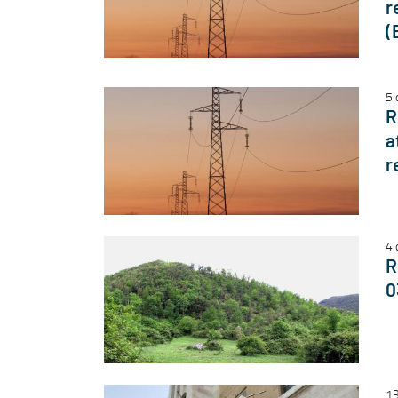
r
(
5 
R
a
r
4 
R
0
13