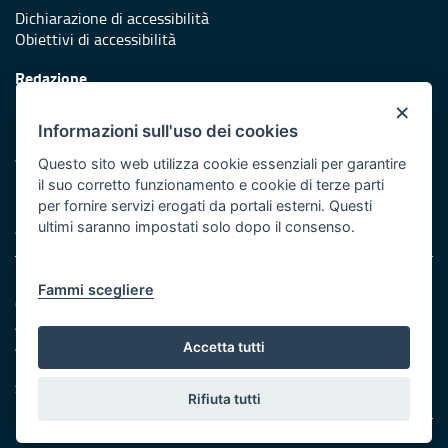
Dichiarazione di accessibilità
Obiettivi di accessibilità
Redazione
Responsabili di pubblicazione
×
Informazioni sull'uso dei cookies
Protezione civile
Vai al sito di Protezione Civile Puglia
Questo sito web utilizza cookie essenziali per garantire
il suo corretto funzionamento e cookie di terze parti
Iniziativa finanziata con risorse del POR Puglia 2014/2020 -
per fornire servizi erogati da portali esterni. Questi
Asse XI
ultimi saranno impostati solo dopo il consenso.
Note legali
Fammi scegliere
Cookie e privacy
Amministrazione trasparente
Atti di notifica
Accetta tutti
Feed RSS
Servizi Intranet
Rifiuta tutti
© Regione Puglia