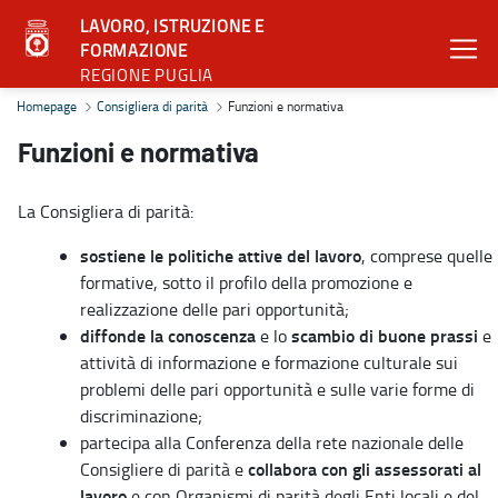
LAVORO, ISTRUZIONE E
FORMAZIONE
REGIONE PUGLIA
Funzioni e normativa - Lavoro, istruzione e formazione
Homepage
Consigliera di parità
Funzioni e normativa
Funzioni e normativa
La Consigliera di parità:
sostiene le politiche attive del lavoro
, comprese quelle
formative, sotto il profilo della promozione e
realizzazione delle pari opportunità;
diffonde la conoscenza
scambio di buone prassi
e lo
e
attività di informazione e formazione culturale sui
problemi delle pari opportunità e sulle varie forme di
discriminazione;
partecipa alla Conferenza della rete nazionale delle
collabora con gli assessorati al
Consigliere di parità e
lavoro
e con Organismi di parità degli Enti locali e del