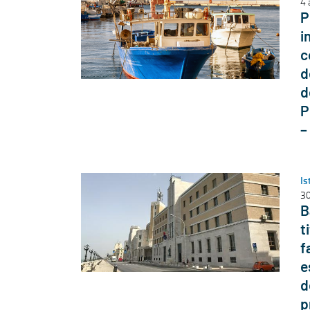
4 
P
i
c
d
d
P
–
Is
30
B
t
f
e
d
p