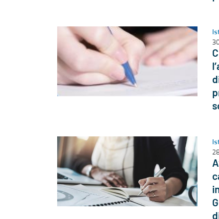
Is
30
C
l
d
p
s
Is
28
A
c
i
G
d