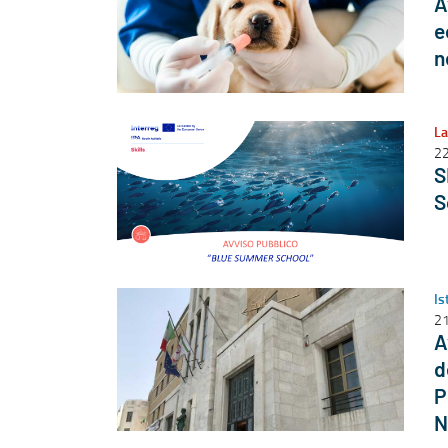
A
e
n
La
22
S
S
Is
21
A
d
P
N