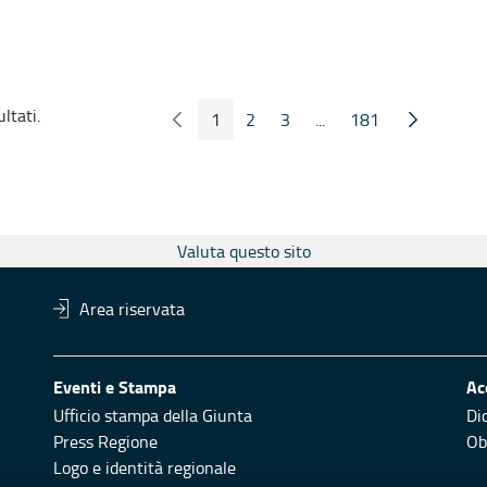
ltati.
1
2
3
...
181
Pagina Precedente
Pagina Seg
Pagina
Pagina
Pagina
Pagine intermedie
Pagina
Valuta questo sito
Area riservata
Eventi e Stampa
Ac
Ufficio stampa della Giunta
Di
Press Regione
Obi
Logo e identità regionale