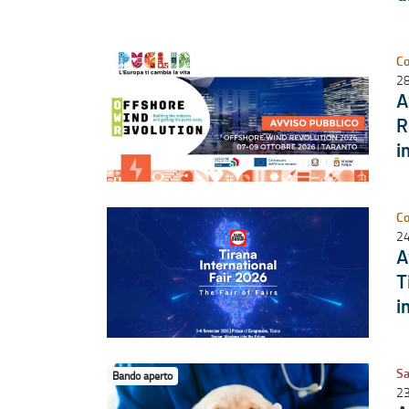
Co
28
A
R
i
Co
24
A
T
i
Sa
Bando aperto
23