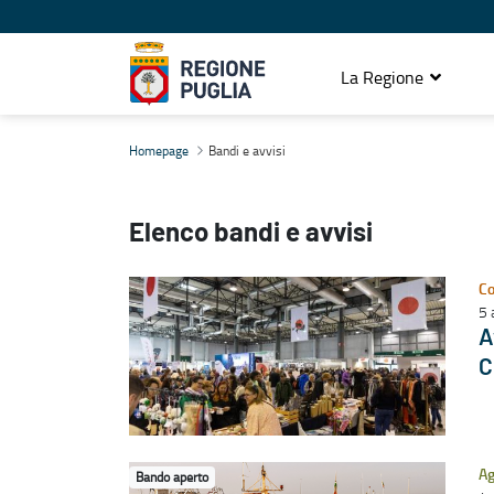
La Regione
Bandi e avvisi
Homepage
Bandi e avvisi
Elenco bandi e avvisi
Co
5 
A
C
Ag
Bando aperto