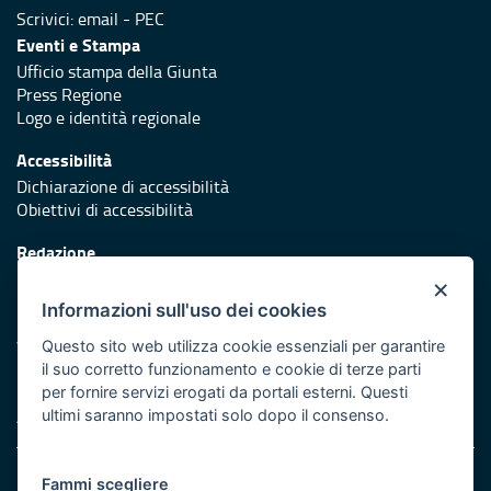
Scrivici:
email
-
PEC
Eventi e Stampa
Ufficio stampa della Giunta
Press Regione
Logo e identità regionale
Accessibilità
Dichiarazione di accessibilità
Obiettivi di accessibilità
Redazione
Responsabili di pubblicazione
×
Informazioni sull'uso dei cookies
Protezione civile
Vai al sito di Protezione Civile Puglia
Questo sito web utilizza cookie essenziali per garantire
il suo corretto funzionamento e cookie di terze parti
Iniziativa finanziata con risorse del POR Puglia 2014/2020 -
per fornire servizi erogati da portali esterni. Questi
Asse XI
ultimi saranno impostati solo dopo il consenso.
Note legali
Fammi scegliere