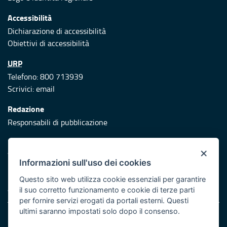
Accessibilità
Dichiarazione di accessibilità
Obiettivi di accessibilità
URP
Telefono: 800 713939
Scrivici:
email
Redazione
Responsabili di pubblicazione
Protezione civile
×
Vai al sito di Protezione Civile Puglia
Informazioni sull'uso dei cookies
Iniziativa finanziata con risorse del POR Puglia 2014/2020 -
Questo sito web utilizza cookie essenziali per garantire
Asse XI
il suo corretto funzionamento e cookie di terze parti
per fornire servizi erogati da portali esterni. Questi
ultimi saranno impostati solo dopo il consenso.
Note legali