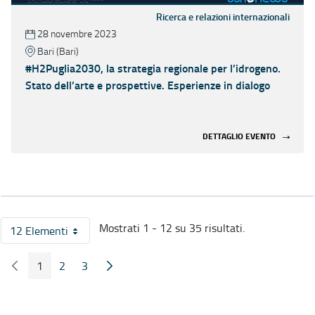
Ricerca e relazioni internazionali
28 novembre 2023
Bari (Bari)
#H2Puglia2030, la strategia regionale per l’idrogeno.
Stato dell’arte e prospettive. Esperienze in dialogo
DETTAGLIO EVENTO
Mostrati 1 - 12 su 35 risultati.
12 Elementi
Per pagina
1
2
3
Pagina Precedente
Pagina Seguente
Pagina
Pagina
Pagina