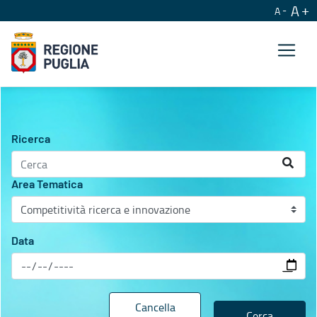
A
A
Agenda istituzionale
Ricerca
Area Tematica
Data
Cancella
Cerca