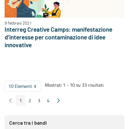
9 febbraio 2021
Interreg Creative Camps: manifestazione
d’interesse per contaminazione di idee
innovative
Mostrati 1 - 10 su 33 risultati.
10 Elementi
Per pagina
1
2
3
4
Pagina Precedente
Pagina Seguente
Pagina
Pagina
Pagina
Pagina
Cerca tra i bandi