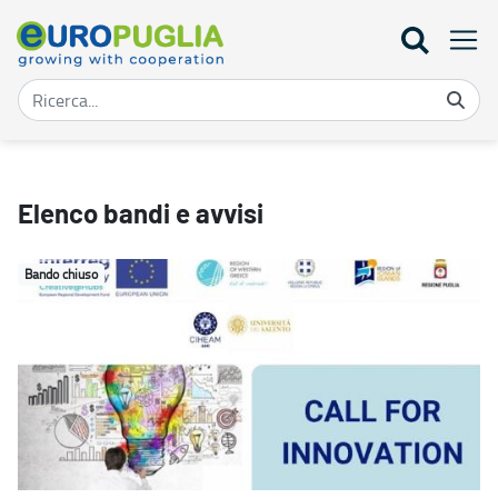
Bandi - Europuglia
Elenco bandi e avvisi
Bando chiuso