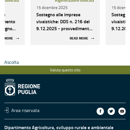
ne olivicola
Rigenerazione olivicola
15 dicembre 2025
15 dicemb
ese
Sostegno alle imprese
Sostegno
edimento
vivaistiche: DDS n. 216 del
vivaistic
mpegno
9.12.2025 - provvedimento
9.12.202
ennizzo
di liquidazione del sostegno
di liquid
AD MORE
READ MORE
Ascolta
Valuta questo sito
Area riservata
Dipartimento Agricoltura, sviluppo rurale e ambientale