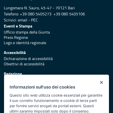
Lungomare N. Sauro, 45-47 - 70121 Bari
Telefono: +39 080 5405273 +39 080 5405106
Scrivici:
email
-
PEC
Eventi e Stampa
Ufficio stampa della Giunta
Press Regione
Logo e identità regionale
Accessibilità
Dichiarazione di accessibilità
Obiettivi di accessibilità
Redazione
Responsabili di pubblicazione
×
Informazioni sull'uso dei cookies
Protezione civile
Vai al sito di Protezione Civile Puglia
Questo sito web utilizza cookie essenziali per garantire
il suo corretto funzionamento e cookie di terze parti
Iniziativa finanziata con risorse del POR Puglia 2014/2020 -
per fornire servizi erogati da portali esterni. Questi
Asse XI
ultimi saranno impostati solo dopo il consenso.