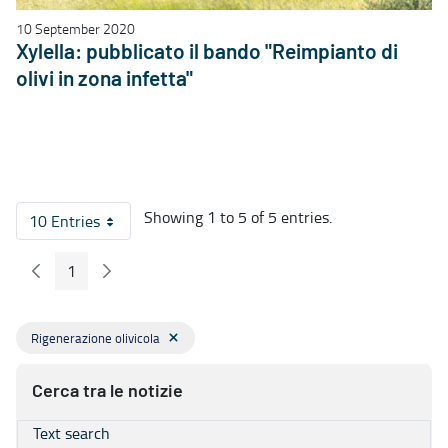
10 September 2020
Xylella: pubblicato il bando "Reimpianto di
olivi in zona infetta"
Showing 1 to 5 of 5 entries.
10 Entries
Per Page
1
Previous Page
Next Page
Page
Rigenerazione olivicola
Cerca tra le notizie
Text search