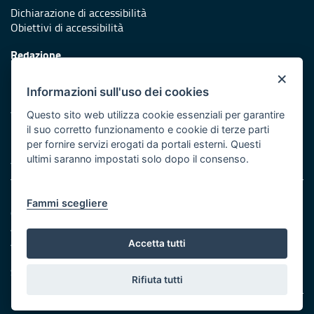
Dichiarazione di accessibilità
Obiettivi di accessibilità
Redazione
Responsabili di pubblicazione
×
Informazioni sull'uso dei cookies
Protezione civile
Vai al sito di Protezione Civile Puglia
Questo sito web utilizza cookie essenziali per garantire
il suo corretto funzionamento e cookie di terze parti
Iniziativa finanziata con risorse del POR Puglia 2014/2020 -
per fornire servizi erogati da portali esterni. Questi
Asse XI
ultimi saranno impostati solo dopo il consenso.
Note legali
Fammi scegliere
Cookie e privacy
Amministrazione trasparente
Atti di notifica
Accetta tutti
Feed RSS
Servizi Intranet
Rifiuta tutti
© Regione Puglia