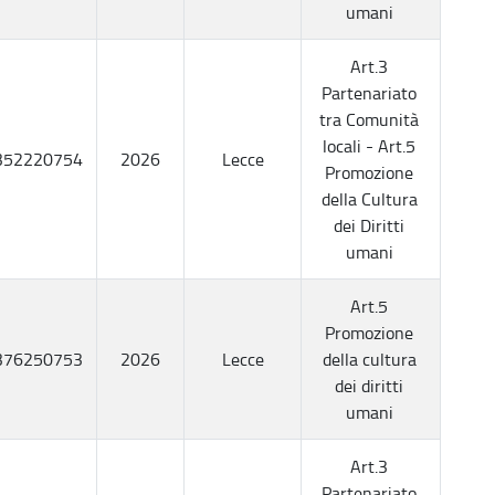
umani
Art.3
Partenariato
tra Comunità
locali - Art.5
352220754
2026
Lecce
Promozione
della Cultura
dei Diritti
umani
Art.5
Promozione
376250753
2026
Lecce
della cultura
dei diritti
umani
Art.3
Partenariato