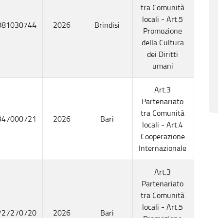
tra Comunità
locali - Art.5
081030744
2026
Brindisi
Promozione
della Cultura
dei Diritti
umani
Art.3
Partenariato
tra Comunità
347000721
2026
Bari
locali - Art.4
Cooperazione
Internazionale
Art.3
Partenariato
tra Comunità
locali - Art.5
727270720
2026
Bari