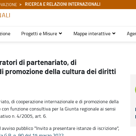
RICERCA E RELAZIONI INTERNAZIONALI
OVAZIONE
NALI
zione
Progetti e Misure
Mappe interattive
Age
atori di partenariato, di
 promozione della cultura dei diritti
ariato, di cooperazione internazionale e di promozione della
e con funzione consultiva per la Giunta regionale ai sensi
ativo n. 4/2005, art. 6.
 avviso pubblico "Invito a presentare istanze di iscrizione",
la G.R. n. 90 del 15 marzo 2022.