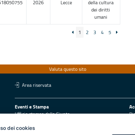
618050755
2026
Lecce
della cultura
dei diritti
umani
1
2
3
4
5
Valuta questo sito
Area riservata
Eventi e Stampa
Ac
Ufficio stampa della Giunta
Di
Press Regione
Obi
Logo e identità regionale
uso dei cookies