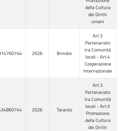
Promozione
della Cultura
dei Diritti
umani
Art.3
Partenariato
tra Comunità
014760744
2026
Brindisi
locali - Art.4
Cooperazione
Internazionale
Art.3
Partenariato
tra Comunità
locali - Art.5
434860744
2026
Taranto
Promozione
della Cultura
dei Diritti