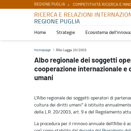
REGIONE PUGLIA
COMPETITIVITÀ RICERCA E INN
RICERCA E RELAZIONI INTERNAZIO
REGIONE PUGLIA
Home
Strategie
Ecosistema dell'innova
Albo Legge 20/2003 - Ricerca e relazioni internazionali
Albo Legge 20/2003
Homepage
Albo regionale dei soggetti oper
cooperazione internazionale e di
umani
L'Albo regionale dei soggetti operatori di parten
cultura dei diritti umani" è istituito annualment
della L.R. 20/2003, art. 9 e del Regolamento attu
La procedura per il rinnovo annuale dell'Albo è ad
così come stabilito dal
decreto del Presidente del