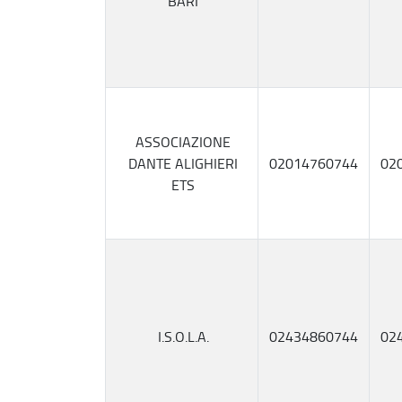
BARI
ASSOCIAZIONE
DANTE ALIGHIERI
02014760744
02
ETS
I.S.O.L.A.
02434860744
02