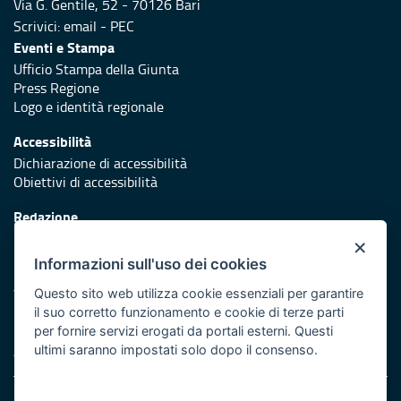
Via G. Gentile, 52 - 70126 Bari
Scrivici:
email
-
PEC
Eventi e Stampa
Ufficio Stampa della Giunta
Press Regione
Logo e identità regionale
Accessibilità
Dichiarazione di accessibilità
Obiettivi di accessibilità
Redazione
Responsabili di pubblicazione
×
Informazioni sull'uso dei cookies
Protezione civile
Vai al sito di Protezione Civile Puglia
Questo sito web utilizza cookie essenziali per garantire
il suo corretto funzionamento e cookie di terze parti
Iniziativa finanziata con risorse del POR Puglia 2014/2020 -
per fornire servizi erogati da portali esterni. Questi
Asse XI
ultimi saranno impostati solo dopo il consenso.
Note legali