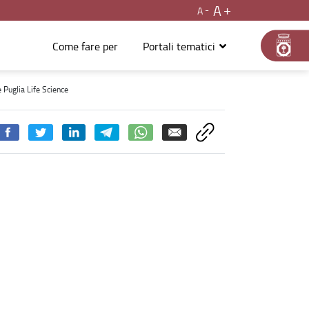
A
A
Come fare per
Portali tematici
Life Science - Salute, sport e buona vita
 Puglia Life Science