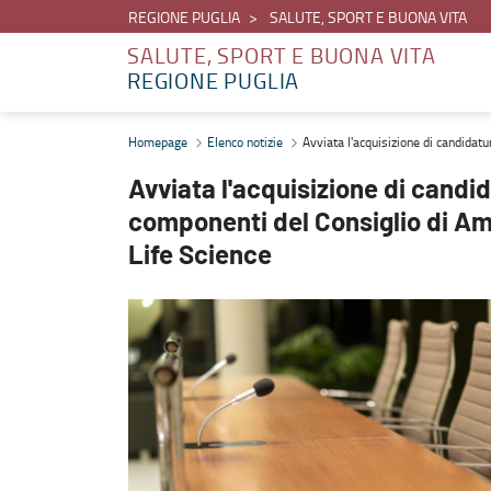
REGIONE PUGLIA
SALUTE, SPORT E BUONA VITA
SALUTE, SPORT E BUONA VITA
REGIONE PUGLIA
Avviata l'acquisizione di candidature per la designazione di tre c
Homepage
Elenco notizie
Avviata l'acquisizione di candidat
Avviata l'acquisizione di candid
componenti del Consiglio di Am
Life Science