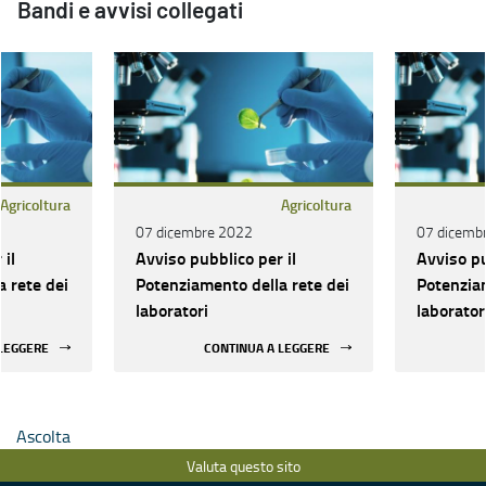
Bandi e avvisi collegati
Agricoltura
Agricoltura
07 dicembre 2022
07 dicemb
 il
Avviso pubblico per il
Avviso pu
 rete dei
Potenziamento della rete dei
Potenziam
laboratori
laborator
 LEGGERE
CONTINUA A LEGGERE
Ascolta
Valuta questo sito