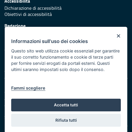
Accessibilità
Dichiarazione di accessibilità
Obiettivi di accessibilità
Redazione
Responsabili di pubblicazione
×
Informazioni sull'uso dei cookies
Protezione civile
Vai al sito di Protezione Civile Puglia
Questo sito web utilizza cookie essenziali per garantire
il suo corretto funzionamento e cookie di terze parti
Iniziativa finanziata con risorse del POR Puglia 2014/2020 -
per fornire servizi erogati da portali esterni. Questi
Asse XI
ultimi saranno impostati solo dopo il consenso.
Note legali
Fammi scegliere
Cookie e privacy
Amministrazione trasparente
Atti di notifica
Accetta tutti
Feed RSS
Servizi Intranet
Rifiuta tutti
© Regione Puglia