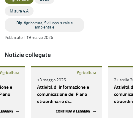
Misura 4.A
Dip. Agricoltura, Sviluppo rurale e
ambientale
Pubblicato il 19 marzo 2026
Notizie collegate
Agricoltura
Agricoltura
13 maggio 2026
21 aprile 
zione e
Attività di informazione e
Attività 
Piano
comunicazione del Piano
comunica
straordinario di
straordin
ola della
Rigenerazione olivicola della
Rigeneraz
 LEGGERE
CONTINUA A LEGGERE
Puglia: nomina della
Puglia: p
o
commissione di valutazione
scadenza 
domande 