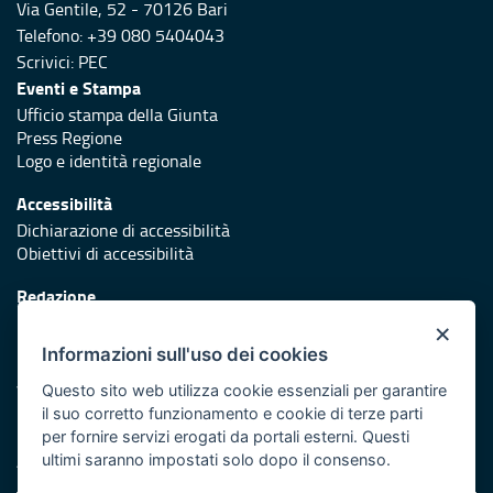
Via Gentile, 52 - 70126 Bari
Telefono: +39 080 5404043
Scrivici:
PEC
Eventi e Stampa
Ufficio stampa della Giunta
Press Regione
Logo e identità regionale
Accessibilità
Dichiarazione di accessibilità
Obiettivi di accessibilità
Redazione
Responsabili di pubblicazione
×
Informazioni sull'uso dei cookies
Protezione civile
Vai al sito di Protezione Civile Puglia
Questo sito web utilizza cookie essenziali per garantire
il suo corretto funzionamento e cookie di terze parti
Iniziativa finanziata con risorse del POR Puglia 2014/2020 -
per fornire servizi erogati da portali esterni. Questi
Asse XI
ultimi saranno impostati solo dopo il consenso.