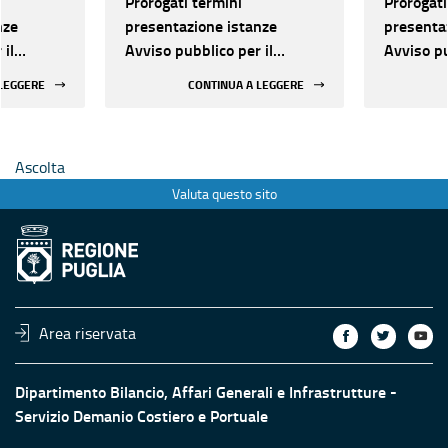
Prorogati termini
Prorogati
nze
presentazione istanze
presenta
 il
Avviso pubblico per il
Avviso pu
le
riconoscimento delle
riconosci
 LEGGERE
CONTINUA A LEGGERE
 e
Spiagge Sostenibili e
Spiagge S
Inclusive di Puglia
Inclusive
”
“GRANELLO D’ORO”
“GRANEL
Ascolta
Valuta questo sito
Area riservata
Dipartimento Bilancio, Affari Generali e Infrastrutture -
Servizio Demanio Costiero e Portuale