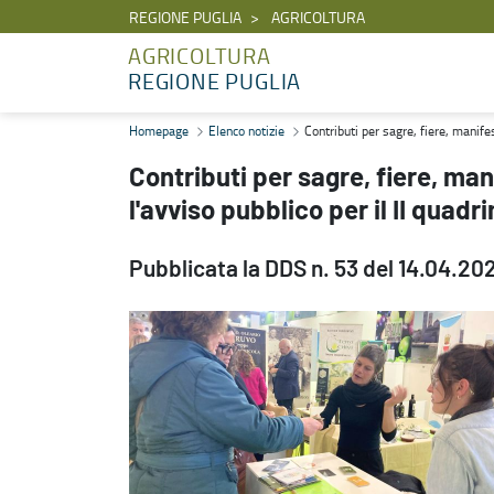
REGIONE PUGLIA
AGRICOLTURA
AGRICOLTURA
REGIONE PUGLIA
Contributi per sagre, fiere, manifestazioni ed eventi: pubblicato l'
Homepage
Elenco notizie
Contributi per sagre, fiere, manife
Contributi per sagre, fiere, man
l'avviso pubblico per il II quad
Pubblicata la DDS n. 53 del 14.04.20