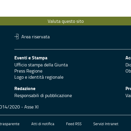
Valuta questo sito
Area riservata
Eventi e Stampa
Ac
Ufficio stampa della Giunta
Di
Press Regione
Obi
Logo e identità regionale
Redazione
Pr
Responsabili di pubblicazione
Vai
 2014/2020 - Asse XI
trasparente
Atti di notifica
Feed RSS
Servizi Intranet