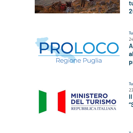
t
2
Tu
24
A
a
p
Tu
23
I
“