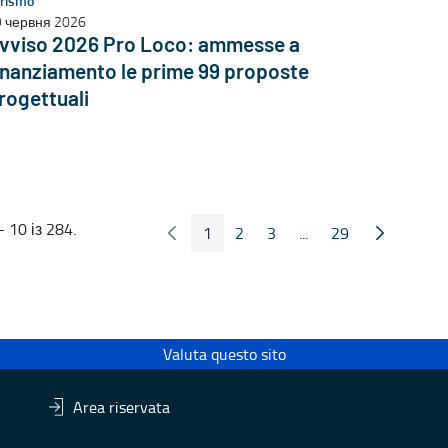
rismo
 червня 2026
vviso 2026 Pro Loco: ammesse a
inanziamento le prime 99 proposte
rogettuali
 10 із 284.
1
2
3
...
29
Попередні сторінка
Наступна 
Сторінка
Сторінка
Сторінка
Проміжні сторінки
Сторінка
Valuta questo sito
Area riservata