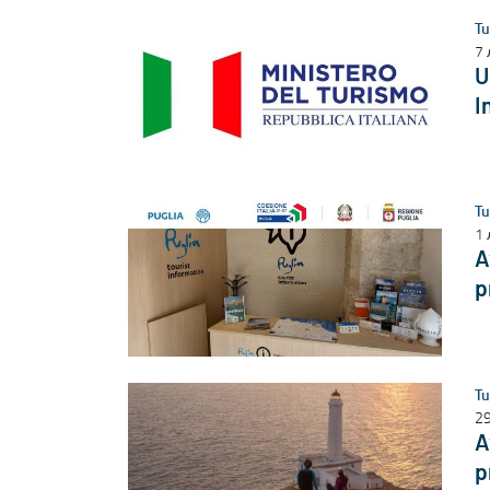
Tu
7 
U
I
Tu
1 
A
p
Tu
29
A
p