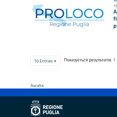
Tu
19
A
f
p
Показується результатів: 1 -
10 Entries
На сторінку
Ascolta