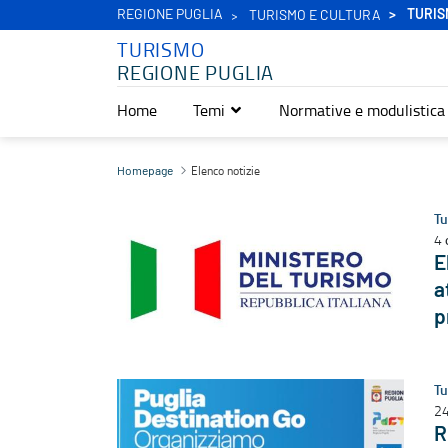
REGIONE PUGLIA
TURIS
TURISMO E CULTURA
TURISMO
REGIONE PUGLIA
Home
Temi
Normative e modulistica
Elenco notizie - Turismo
Elenco notizie
Homepage
Tu
4 
E
a
p
Tu
2
R