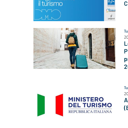
C
Tu
2
L
P
p
2
Tu
2
A
(