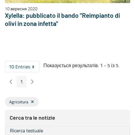
10 вересня 2020
Xylella: pubblicato il bando "Reimpianto di
olivi in zona infetta"
Показується результатів: 1 - 5 із 5.
10 Entries
На сторінку
1
Попередні сторінка
Наступна сторінка
Сторінка
Agricoltura
Cerca tra le notizie
Ricerca testuale