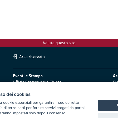
Valuta questo sito
Area riservata
Eventi e Stampa
Ac
Ufficio Stampa della Giunta
Di
Press Regione
Obi
Logo e identità regionale
uso dei cookies
Redazione
Pr
a cookie essenziali per garantire il suo corretto
A
di terze parti per fornire servizi erogati da portali
Responsabili di pubblicazione
Vai
 saranno impostati solo dopo il consenso.