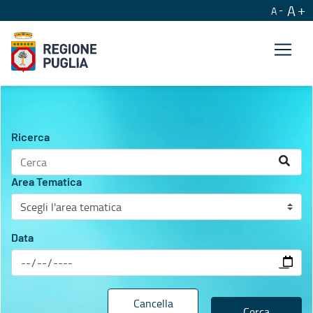
A
A
Agenda istituzionale
Ricerca
Area Tematica
Data
Cancella
Cerca