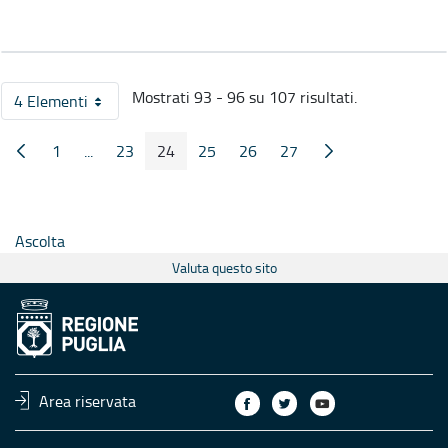
Mostrati 93 - 96 su 107 risultati.
4 Elementi
Per pagina
1
...
23
24
25
26
27
Pagina Precedente
Pagina Seguente
Pagina
Pagine intermedie
Pagina
Pagina
Pagina
Pagina
Pagina
Ascolta
Valuta questo sito
Area riservata