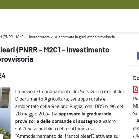
3): approvata la graduatoria provvisoria - Agricoltura
 (PNRR - M2C1 - Investimento 2.3): approvata la graduatoria provvisoria
eari (PNRR - M2C1 - Investimento
provvisoria
24
D
La Sezione Coordinamento dei Servizi Territorialidel
Pi
Dipartimento Agricoltura, sviluppo rurale e
Mi
ambientale della Regione Puglia, con DDS n. 96 del
So
approvato la graduatoria
28 maggio 2024, ha
- 
provvisoria delle domande di sostegno
a valere
dis
sull'Avviso pubblico della sottomisura
al
“Ammodernamento dei frantoi oleari”, attivata sui