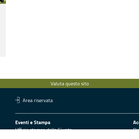
Valuta questo sito
Area riservata
Eventi e Stampa
Ac
Ufficio stampa della Giunta
Di
Press Regione
Obi