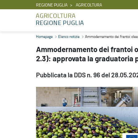
REGIONE PUGLIA
AGRICOLTURA
AGRICOLTURA
REGIONE PUGLIA
Ammodernamento dei frantoi oleari (PNRR - M2C1 - Investimento 2.
Homepage
Elenco notizie
Ammodernamento dei frantoi oleari
Ammodernamento dei frantoi ol
2.3): approvata la graduatoria 
Pubblicata la DDS n. 96 del 28.05.20