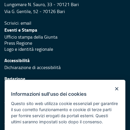
Lungomare N. Sauro, 33 - 70121 Bari
Via G. Gentile, 52 - 70126 Bari
Scrivici:
email
Eventi e Stampa
Ufficio stampa della Giunta
Press Regione
Logo e identità regionale
Accessibilità
Dichiarazione di accessibilità
Redazione
Responsabili di pubblicazione
×
Informazioni sull'uso dei cookies
Protezione civile
Vai al sito di Protezione Civile Puglia
Questo sito web utilizza cookie essenziali per garantire
il suo corretto funzionamento e cookie di terze parti
Iniziativa finanziata con risorse del POR Puglia 2014/2020 -
per fornire servizi erogati da portali esterni. Questi
Asse XI
ultimi saranno impostati solo dopo il consenso.